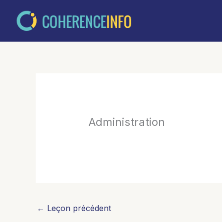
Aller
au
contenu
Administration
←
Leçon précédent