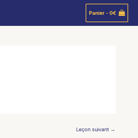
Panier -
0
€
Leçon suivant
→