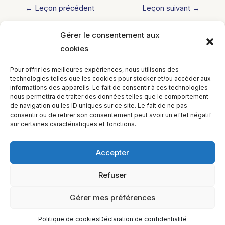
←
Leçon précédent
Leçon suivant
→
Gérer le consentement aux
cookies
Laisser un commentaire
Vous devez
vous connecter
pour publier
Pour offrir les meilleures expériences, nous utilisons des
un commentaire.
technologies telles que les cookies pour stocker et/ou accéder aux
informations des appareils. Le fait de consentir à ces technologies
nous permettra de traiter des données telles que le comportement
de navigation ou les ID uniques sur ce site. Le fait de ne pas
consentir ou de retirer son consentement peut avoir un effet négatif
sur certaines caractéristiques et fonctions.
Accepter
Refuser
EQUILIBIOS FORMATION Inc. 5748 9e Avenue, Montréal (QC)
H1Y 2J9 Canada
Gérer mes préférences
Politique de cookies
Déclaration de confidentialité