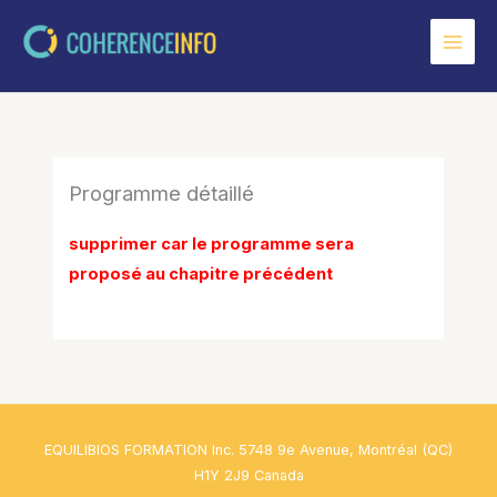
Aller
au
contenu
Programme détaillé
supprimer car le programme sera
proposé au chapitre précédent
EQUILIBIOS FORMATION Inc. 5748 9e Avenue, Montréal (QC)
H1Y 2J9 Canada