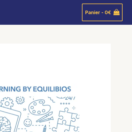
Panier -
0
€