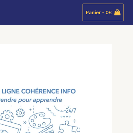
Panier -
0
€