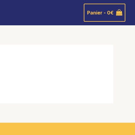
Panier -
0
€