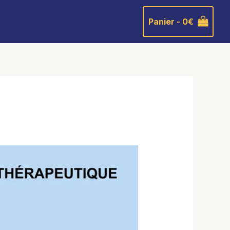
Panier -
0
€