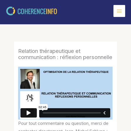
Aller
au
contenu
Relation thérapeutique et
communication : réflexion personnelle
Pour tout commentaire ou question, merci de