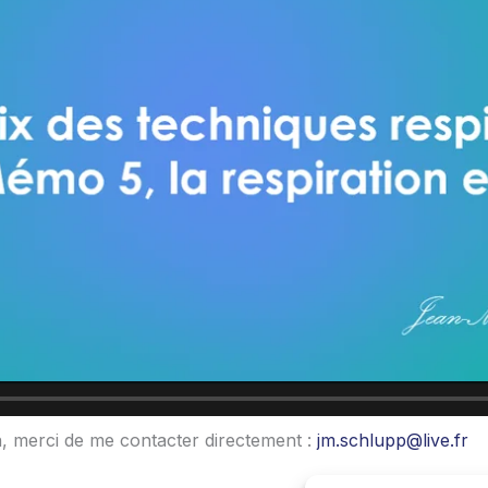
, merci de me contacter directement :
jm.schlupp@live.fr