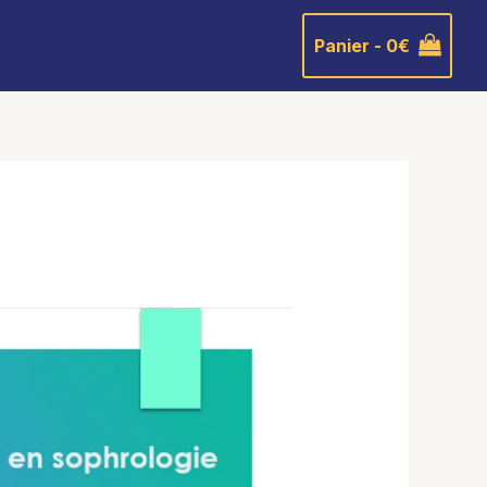
Panier -
0
€