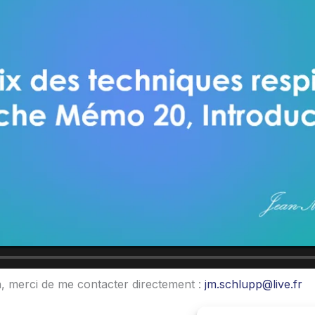
, merci de me contacter directement :
jm.schlupp@live.fr