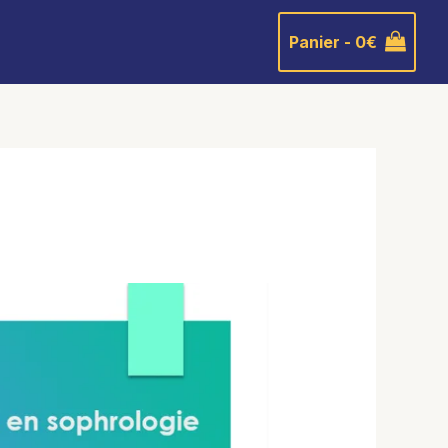
Panier -
0
€