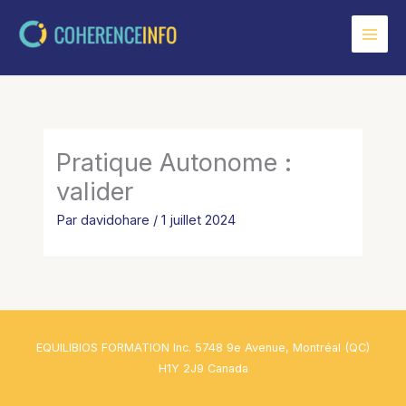
Aller
au
contenu
Pratique Autonome :
valider
Par
davidohare
/
1 juillet 2024
EQUILIBIOS FORMATION Inc. 5748 9e Avenue, Montréal (QC)
H1Y 2J9 Canada