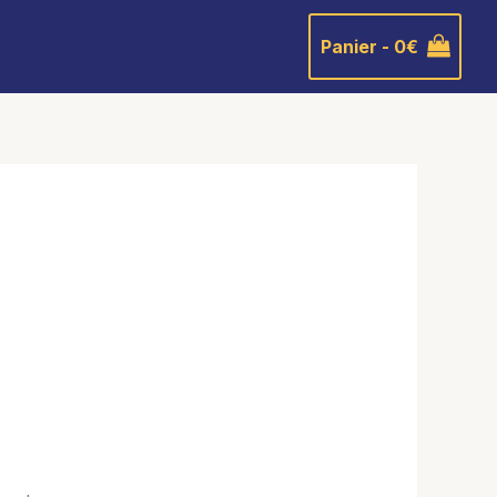
Panier -
0
€