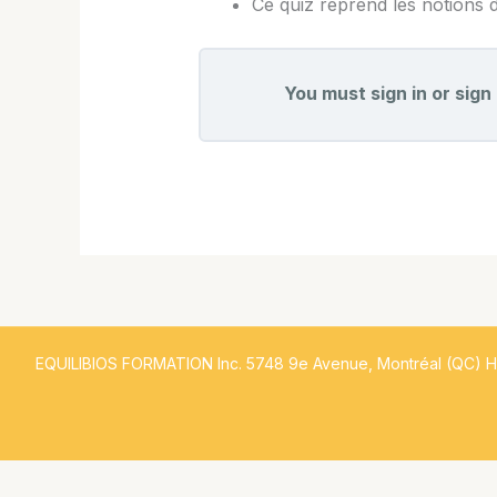
Ce quiz reprend les notions d
You must sign in or sign 
EQUILIBIOS FORMATION Inc. 5748 9e Avenue, Montréal (QC) 