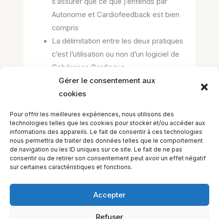
s’assurer que ce que j’entends par
Autonome et Cardiofeedback est bien
compris
La délimitation entre les deux pratiques
c’est l’utilisation ou non d’un logiciel de
Cohérence Cardiaque
Gérer le consentement aux
Voici le petit quiz de formalisation
cookies
Pour offrir les meilleures expériences, nous utilisons des
technologies telles que les cookies pour stocker et/ou accéder aux
You must sign in or sign up to
informations des appareils. Le fait de consentir à ces technologies
start the quiz.
nous permettra de traiter des données telles que le comportement
de navigation ou les ID uniques sur ce site. Le fait de ne pas
consentir ou de retirer son consentement peut avoir un effet négatif
sur certaines caractéristiques et fonctions.
Accepter
Refuser