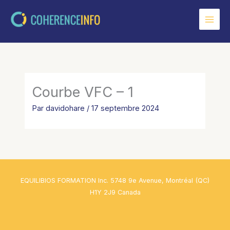
Aller
au
contenu
Courbe VFC – 1
Par
davidohare
/
17 septembre 2024
EQUILIBIOS FORMATION Inc. 5748 9e Avenue, Montréal (QC)
H1Y 2J9 Canada