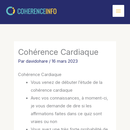
Aller
au
contenu
Cohérence Cardiaque
Par
davidohare
/
16 mars 2023
Cohérence Cardiaque
Vous venez de débuter l’étude de la
cohérence cardiaque
Avec vos connaissances, à moment-ci,
je vous demande de dire si les
affirmations faites dans ce quiz sont
vraies ou non
Vous avez une très forte probabilité de