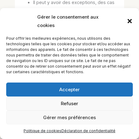
Il peut y avoir des exceptions, des cas
particuliers etc…. c’est de la biologie
Gérer le consentement aux
après tout
cookies
Pour offrir les meilleures expériences, nous utilisons des
You must sign in or sign up to
technologies telles que les cookies pour stocker et/ou accéder aux
informations des appareils. Le fait de consentir à ces technologies
start the quiz.
nous permettra de traiter des données telles que le comportement
de navigation ou les ID uniques sur ce site. Le fait de ne pas
consentir ou de retirer son consentement peut avoir un effet négatif
sur certaines caractéristiques et fonctions.
Accepter
Refuser
EQUILIBIOS FORMATION Inc. 5748 9e Avenue, Montréal (QC)
H1Y 2J9 Canada
Gérer mes préférences
Politique de cookies
Déclaration de confidentialité