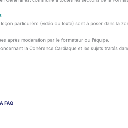
ueil Général est commune à toutes les sections de la Form
s
 leçon particulière (vidéo ou texte) sont à poser dans la z
es après modération par le formateur ou l’équipe.
concernant la Cohérence Cardiaque et les sujets traités dan
A FAQ