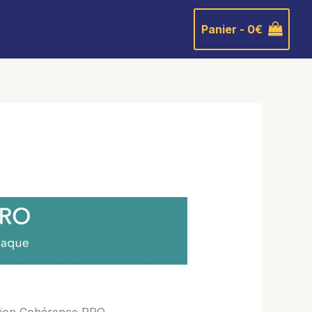
Panier -
0
€