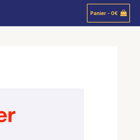
Panier -
0
€