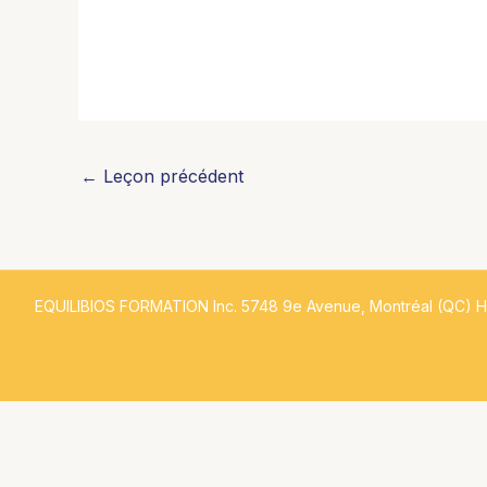
←
Leçon précédent
EQUILIBIOS FORMATION Inc. 5748 9e Avenue, Montréal (QC) 