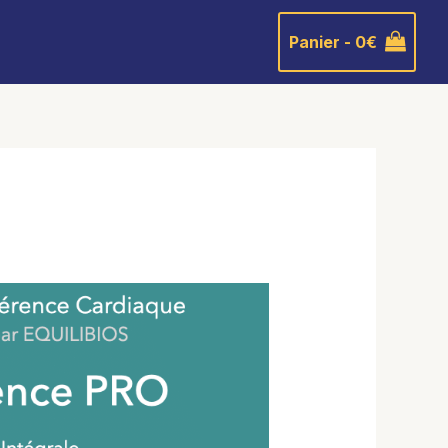
Panier -
0
€