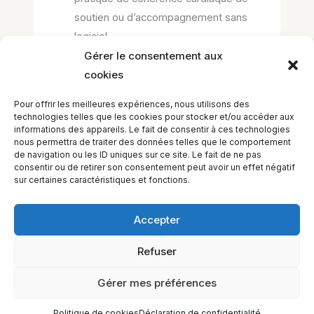
soutien ou d’accompagnement sans
logiciel
Gérer le consentement aux
cookies
–> pour les questions d’administration ou de
Pour offrir les meilleures expériences, nous utilisons des
gestion du cours, demander au secrétariat <--
technologies telles que les cookies pour stocker et/ou accéder aux
informations des appareils. Le fait de consentir à ces technologies
nous permettra de traiter des données telles que le comportement
de navigation ou les ID uniques sur ce site. Le fait de ne pas
consentir ou de retirer son consentement peut avoir un effet négatif
←
Leçon précédent
Leçon suivant
→
sur certaines caractéristiques et fonctions.
Accepter
Refuser
EQUILIBIOS FORMATION Inc. 5748 9e Avenue, Montréal (QC)
H1Y 2J9 Canada
Gérer mes préférences
Politique de cookies
Déclaration de confidentialité