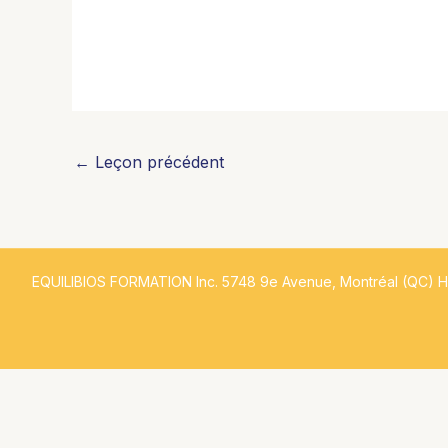
←
Leçon précédent
EQUILIBIOS FORMATION Inc. 5748 9e Avenue, Montréal (QC) 