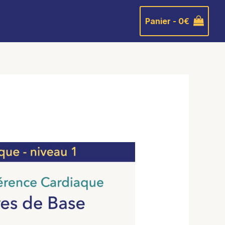
Panier -
0
€