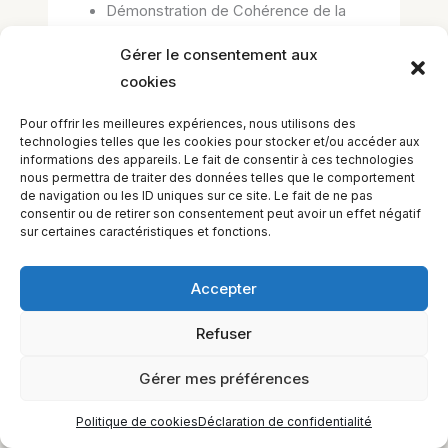
Démonstration de Cohérence de la
fréquence cardiaque (cohérence
Gérer le consentement aux
cardiaque
cookies
Pour offrir les meilleures expériences, nous utilisons des
technologies telles que les cookies pour stocker et/ou accéder aux
informations des appareils. Le fait de consentir à ces technologies
←
Leçon précédent
Leçon suivant
→
nous permettra de traiter des données telles que le comportement
de navigation ou les ID uniques sur ce site. Le fait de ne pas
consentir ou de retirer son consentement peut avoir un effet négatif
sur certaines caractéristiques et fonctions.
EQUILIBIOS FORMATION Inc. 5748 9e Avenue, Montréal (QC)
Accepter
H1Y 2J9 Canada
Refuser
Gérer mes préférences
Politique de cookies
Déclaration de confidentialité