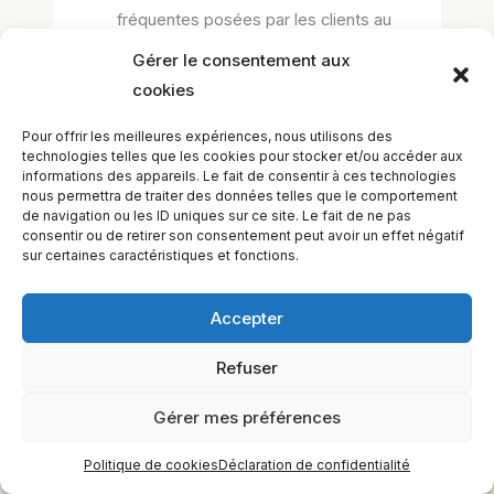
fréquentes posées par les clients au
professionnel
Gérer le consentement aux
Pour ce qui est de vos propres
cookies
questions, merci de vous reporter à la
Pour offrir les meilleures expériences, nous utilisons des
section consacrée à vos questions
technologies telles que les cookies pour stocker et/ou accéder aux
informations des appareils. Le fait de consentir à ces technologies
nous permettra de traiter des données telles que le comportement
de navigation ou les ID uniques sur ce site. Le fait de ne pas
consentir ou de retirer son consentement peut avoir un effet négatif
←
Leçon précédent
Leçon suivant
→
sur certaines caractéristiques et fonctions.
Accepter
Refuser
EQUILIBIOS FORMATION Inc. 5748 9e Avenue, Montréal (QC)
H1Y 2J9 Canada
Gérer mes préférences
Politique de cookies
Déclaration de confidentialité