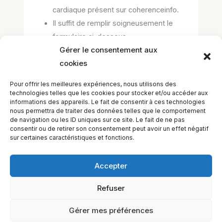
cardiaque présent sur coherenceinfo.
Il suffit de remplir soigneusement le
formulaire ci-dessous.
Gérer le consentement aux
L’inscription sera active dans les jours
cookies
qui suivent la demande.
Pour offrir les meilleures expériences, nous utilisons des
Chargement…
technologies telles que les cookies pour stocker et/ou accéder aux
informations des appareils. Le fait de consentir à ces technologies
nous permettra de traiter des données telles que le comportement
de navigation ou les ID uniques sur ce site. Le fait de ne pas
consentir ou de retirer son consentement peut avoir un effet négatif
←
Leçon précédent
Leçon suivant
→
sur certaines caractéristiques et fonctions.
Accepter
Refuser
EQUILIBIOS FORMATION Inc. 5748 9e Avenue, Montréal (QC)
H1Y 2J9 Canada
Gérer mes préférences