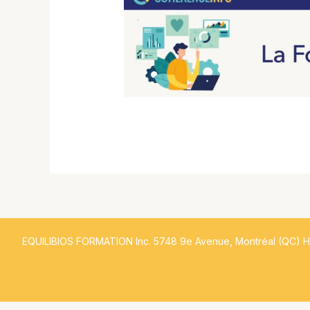
EQUILIBIOS FORMATION Inc. 5748 9e Avenue, Montréal (QC) 