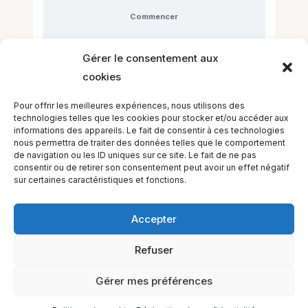
Commencer
This cours is currently closed
Gérer le consentement aux
cookies
Pour offrir les meilleures expériences, nous utilisons des
technologies telles que les cookies pour stocker et/ou accéder aux
informations des appareils. Le fait de consentir à ces technologies
nous permettra de traiter des données telles que le comportement
de navigation ou les ID uniques sur ce site. Le fait de ne pas
consentir ou de retirer son consentement peut avoir un effet négatif
sur certaines caractéristiques et fonctions.
Accepter
Refuser
EQUILIBIOS FORMATION Inc. 5748 9e Avenue, Montréal (QC)
H1Y 2J9 Canada
Gérer mes préférences